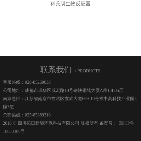
科氏膜生物反应器
联系我们
/ PRODUCTS
客服热线：028-85260038
公司地址：成都市成华区成宏路18号钢铁领域大厦A座13B05层
南京总部：江苏省南京市玄武区玄武大道699-10号福中高科技产业园5
幢3层
总部热线：025-85389316
2018 © 四川拓日新能环保科技有限公司 版权所有 备案号：
蜀ICP备
18030386号